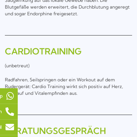
Saugwirkung auf das lokale Gewebe haben. Die
Blutgefäße werden erweitert, die Durchblutung angeregt
und sogar Endorphine freigesetzt.
CARDIOTRAINING
(unbetreut)
Radfahren, Seilspringen oder ein Workout auf dem
Rudergerät: Cardio Training wirkt sich positiv auf Herz,
Kreislauf und Vitalempfinden aus.
p
n
l
BERATUNGSGESPRÄCH