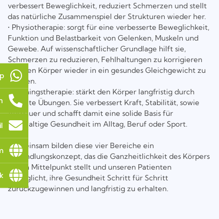
verbessert Beweglichkeit, reduziert Schmerzen und stellt
das natürliche Zusammenspiel der Strukturen wieder her.
• Physiotherapie: sorgt für eine verbesserte Beweglichkeit,
Funktion und Belastbarkeit von Gelenken, Muskeln und
Gewebe. Auf wissenschaftlicher Grundlage hilft sie,
Schmerzen zu reduzieren, Fehlhaltungen zu korrigieren
und den Körper wieder in ein gesundes Gleichgewicht zu
p
bringen.
• Trainingstherapie: stärkt den Körper langfristig durch
n
gezielte Übungen. Sie verbessert Kraft, Stabilität, sowie
Ausdauer und schafft damit eine solide Basis für
nachhaltige Gesundheit im Alltag, Beruf oder Sport.
l
Gemeinsam bilden diese vier Bereiche ein
m
Behandlungskonzept, das die Ganzheitlichkeit des Körpers
in den Mittelpunkt stellt und unseren Patienten
k
ermöglicht, ihre Gesundheit Schritt für Schritt
zurückzugewinnen und langfristig zu erhalten.