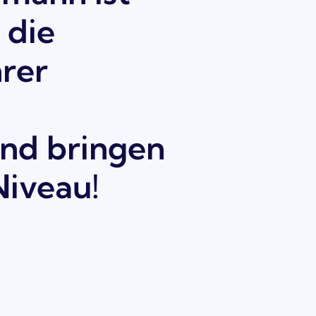
 die
rer
und bringen
Niveau!