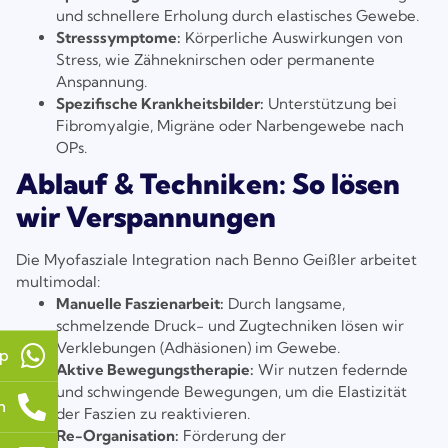
und schnellere Erholung durch elastisches Gewebe.
Stresssymptome:
Körperliche Auswirkungen von
Stress, wie Zähneknirschen oder permanente
Anspannung.
Spezifische Krankheitsbilder:
Unterstützung bei
Fibromyalgie, Migräne oder Narbengewebe nach
OPs.
Ablauf & Techniken: So lösen
wir Verspannungen
Die Myofasziale Integration nach Benno Geißler arbeitet
multimodal:
Manuelle Faszienarbeit:
Durch langsame,
schmelzende Druck- und Zugtechniken lösen wir
Verklebungen (Adhäsionen) im Gewebe.
p
Aktive Bewegungstherapie:
Wir nutzen federnde
und schwingende Bewegungen, um die Elastizität
n
der Faszien zu reaktivieren.
Re-Organisation:
Förderung der