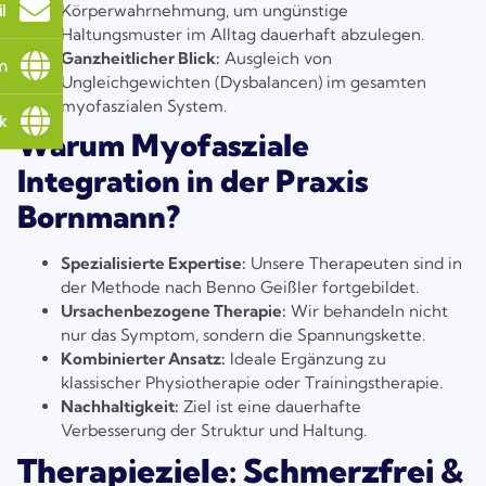
l
Körperwahrnehmung, um ungünstige
Haltungsmuster im Alltag dauerhaft abzulegen.
Ganzheitlicher Blick:
Ausgleich von
m
Ungleichgewichten (Dysbalancen) im gesamten
myofaszialen System.
k
Warum Myofasziale
Integration in der Praxis
Bornmann?
Spezialisierte Expertise:
Unsere Therapeuten sind in
der Methode nach Benno Geißler fortgebildet.
Ursachenbezogene Therapie:
Wir behandeln nicht
nur das Symptom, sondern die Spannungskette.
Kombinierter Ansatz:
Ideale Ergänzung zu
klassischer Physiotherapie oder Trainingstherapie.
Nachhaltigkeit:
Ziel ist eine dauerhafte
Verbesserung der Struktur und Haltung.
Therapieziele: Schmerzfrei &